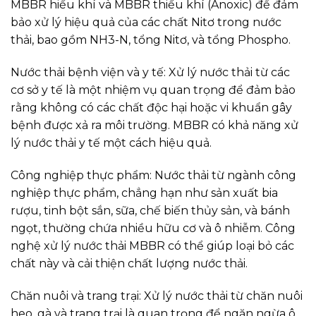
MBBR hiếu khí và MBBR thiếu khí (Anoxic) để đảm
bảo xử lý hiệu quả của các chất Nitơ trong nước
thải, bao gồm NH3-N, tổng Nitơ, và tổng Phospho.
Nước thải bệnh viện và y tế: Xử lý nước thải từ các
cơ sở y tế là một nhiệm vụ quan trọng để đảm bảo
rằng không có các chất độc hại hoặc vi khuẩn gây
bệnh được xả ra môi trường. MBBR có khả năng xử
lý nước thải y tế một cách hiệu quả.
Công nghiệp thực phẩm: Nước thải từ ngành công
nghiệp thực phẩm, chẳng hạn như sản xuất bia
rượu, tinh bột sắn, sữa, chế biến thủy sản, và bánh
ngọt, thường chứa nhiều hữu cơ và ô nhiễm. Công
nghệ xử lý nước thải MBBR có thể giúp loại bỏ các
chất này và cải thiện chất lượng nước thải.
Chăn nuôi và trang trại: Xử lý nước thải từ chăn nuôi
heo, gà và trang trại là quan trọng để ngăn ngừa ô