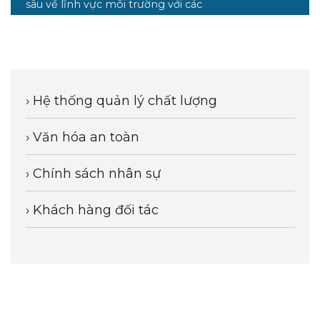
sâu về lĩnh vực môi trường với các
giải pháp toàn diện trao tay trọn
gói.
Từ đó góp phần tạo dựng và duy
trì sự cân bằng, hòa hợp giữa môi
trường sinh thái đi cùng với sự
› Hệ thống quản lý chất lượng
phát triển bền vững của doanh
nghiệp và cộng đồng.
› Văn hóa an toàn
› Chính sách nhân sự
› Khách hàng đối tác