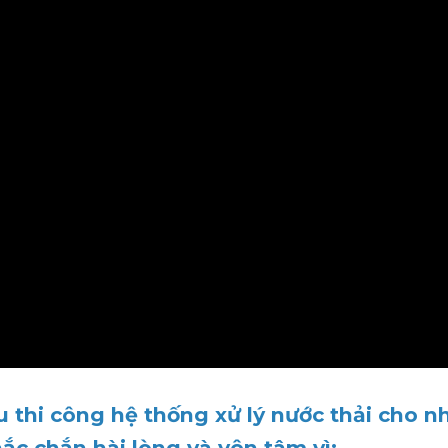
 thi công hệ thống xử lý nước thải cho n
c chắn hài lòng và yên tâm vì: