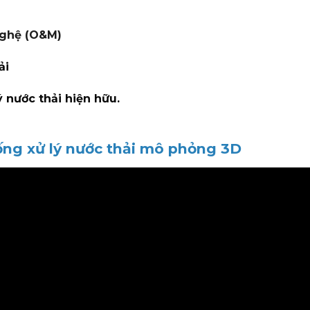
nghệ (O&M)
ải
ý nước thải hiện hữu.
ống xử lý nước thải mô phỏng 3D