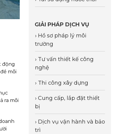
GIẢI PHÁP DỊCH VỤ
› Hồ sơ pháp lý môi
trường
› Tư vấn thiết kế công
ạt động
nghệ
 đề môi
› Thi công xây dựng
 mục
› Cung cấp, lắp đặt thiết
ả ra môi
bị
› Dịch vụ vận hành và bảo
 doanh
ười
trì