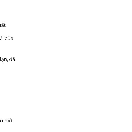
uất
ải của
dạn, đã
cầu mở