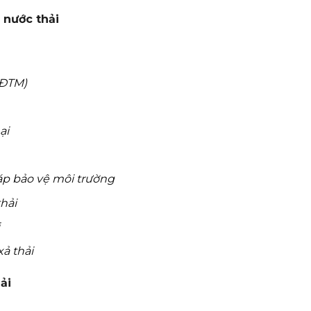
 nước thải
(ĐTM)
ại
áp bảo vệ môi trường
hải
xả thải
ải