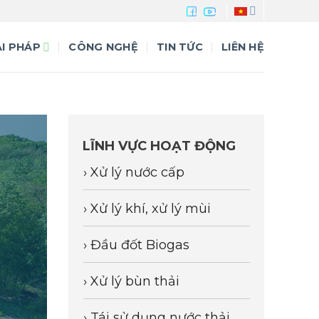
ẢI PHÁP
CÔNG NGHỆ
TIN TỨC
LIÊN HỆ
LĨNH VỰC HOẠT ĐỘNG
› Xử lý nước cấp
› Xử lý khí, xử lý mùi
› Đầu đốt Biogas
› Xử lý bùn thải
› Tái sử dụng nước thải