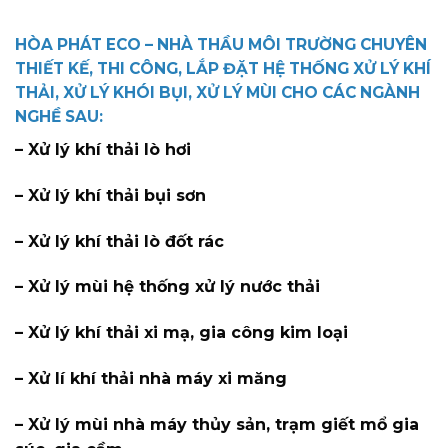
HÒA PHÁT ECO – NHÀ THẦU MÔI TRƯỜNG CHUYÊN
THIẾT KẾ, THI CÔNG, LẮP ĐẶT HỆ THỐNG XỬ LÝ KHÍ
THẢI, XỬ LÝ KHÓI BỤI, XỬ LÝ MÙI CHO CÁC NGÀNH
NGHỀ SAU:
– Xử lý khí thải lò hơi
– Xử lý khí thải bụi sơn
– Xử lý khí thải lò đốt rác
– Xử lý mùi hệ thống xử lý nước thải
– Xử lý khí thải xi mạ, gia công kim loại
– Xử lí khí thải nhà máy xi măng
– Xử lý mùi nhà máy thủy sản, trạm giết mổ gia