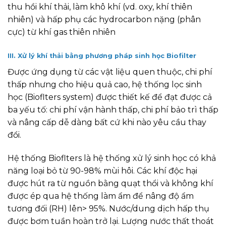
thu hồi khí thải, làm khô khí (vd. oxy, khí thiên
nhiên) và hấp phụ các hydrocarbon nặng (phân
cực) từ khí gas thiên nhiên
III. Xử lý khí thải bằng phương pháp sinh học Biofilter
Được ứng dụng từ các vật liệu quen thuộc, chi phí
thấp nhưng cho hiệu quả cao, hệ thống lọc sinh
học (Bioflters system) được thiết kế để đạt được cả
ba yếu tố: chi phí vận hành thấp, chi phí bảo trì thấp
và nâng cấp dễ dàng bất cứ khi nào yêu cầu thay
đổi.
Hệ thống Bioflters là hệ thống xử lý sinh học có khả
năng loại bỏ từ 90-98% mùi hôi. Các khí độc hại
được hút ra từ nguồn bằng quạt thổi và không khí
được ép qua hệ thống làm ẩm để nâng độ ẩm
tương đối (RH) lên> 95%. Nước/dung dịch hấp thụ
được bơm tuần hoàn trở lại. Lượng nước thất thoát