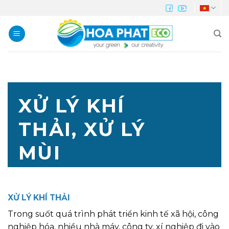
Skip
to
content
XỬ LÝ KHÍ
THẢI, XỬ LÝ
MÙI
XỬ LÝ KHÍ THẢI
Trong suốt quá trình phát triển kinh tế xã hội, công
nghiệp hóa, nhiều nhà máy, công ty, xí nghiệp đi vào