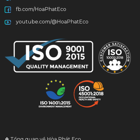
fb.com/HoaPhatEco
youtube.com/@HoaPhatEco
❖ Tổng quan về Hòa Phát Eco