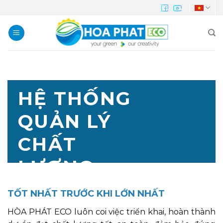
Skip
to
content
HỆ THỐNG
QUẢN LÝ
CHẤT
LƯỢNG
TỐT
NHẤT TRƯỚC KHI LỚN NHẤT
HÒA PHÁT ECO luôn coi việc triển khai, hoàn thành