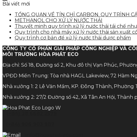
Bài viết mới
TỔNG QUAN VỀ TÍN CHỈ CARBON. QUY TRÌNH C
METHANOL CHO XỬ LÝ NƯỚC THẢI
Thuyết minh quy trình xử lý nước thải tái chế nh
Quy trình cho nhà máy xử lý nước thải sản xuất c
Quy trình cơ bản để xử lý nước thải dược phẩm
CÔNG TY CỔ PHẦN GIẢI PHÁP CÔNG NGHIỆP VÀ C
MÔI TRƯỜNG HÒA PHÁT ECO
Địa chỉ: Số 18, Đường số 2, Khu đô thị Vạn Phúc, Phườ
VPĐD Miền Trung: Tòa nhà HAGL Lakeview, 72 Hàm Ng
Nhà xưởng 1: 2 Lê Văn Mầm, KP. Đông Thành, Phường 
Nhà xưởng 2: 27/2 Đường số 42, Xã Tân An Hội, Thành 
(+84) 28 6682 2579
(+84) 906 903 987
info@hoaphat-eco.com