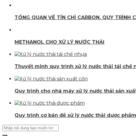
TỔNG QUAN VỀ TÍN CHỈ CARBON. QUY TRÌNH C
METHANOL CHO XỬ LÝ NƯỚC THẢI
Thuyết minh quy trình xử lý nước thải tái chế
Quy trình cho nhà máy xử lý nước thải sản xuấ
Quy trình cơ bản để xử lý nước thải dược phẩ