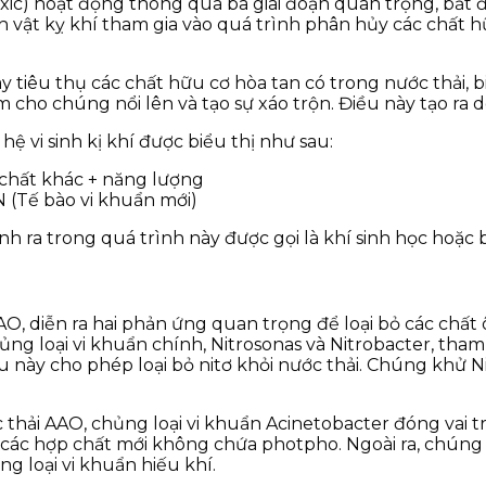
ic) hoạt động thông qua ba giai đoạn quan trọng, bắt đầ
sinh vật kỵ khí tham gia vào quá trình phân hủy các chất
này tiêu thụ các chất hữu cơ hòa tan có trong nước thải,
m cho chúng nổi lên và tạo sự xáo trộn. Điều này tạo ra 
 vi sinh kị khí được biểu thị như sau:
 chất khác + năng lượng
 (Tế bào vi khuẩn mới)
h ra trong quá trình này được gọi là khí sinh học hoặc b
O, diễn ra hai phản ứng quan trọng để loại bỏ các chất ô
ủng loại vi khuẩn chính, Nitrosonas và Nitrobacter, tham
ều này cho phép loại bỏ nitơ khỏi nước thải. Chúng khử N
thải AAO, chủng loại vi khuẩn Acinetobacter đóng vai t
các hợp chất mới không chứa photpho. Ngoài ra, chúng
g loại vi khuẩn hiếu khí.