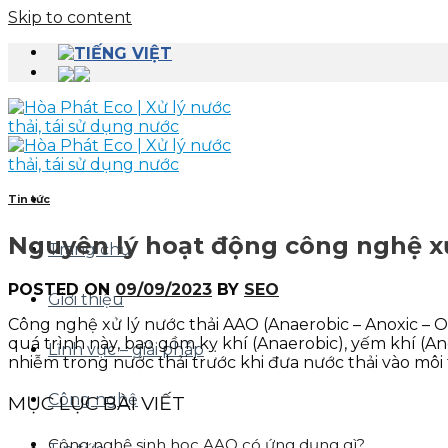
Skip to content
Tin tức
Nguyên lý hoạt động công nghệ xử
Trang chủ
POSTED ON
09/09/2023
BY
SEO
Giới thiệu
Công nghệ xử lý nước thải AAO (Anaerobic – Anoxic – Ox
quá trình này, bao gồm kỵ khí (Anaerobic), yếm khí (An
Lĩnh vực – giải pháp
nhiễm trong nước thải trước khi đưa nước thải vào môi
Công nghệ
MỤC LỤC BÀI VIẾT
Công nghệ sinh học AAO có ứng dụng gì?