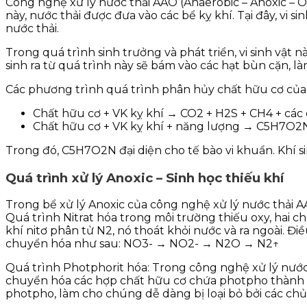
Công nghệ xử lý nước thải AAO (Anaerobic – Anoxic – Ox
này, nước thải được đưa vào các bể kỵ khí. Tại đây, vi 
nước thải.
Trong quá trình sinh trưởng và phát triển, vi sinh vật 
sinh ra từ quá trình này sẽ bám vào các hạt bùn cặn, là
Các phương trình quá trình phân hủy chất hữu cơ của hệ
Chất hữu cơ + VK kỵ khí → CO2 + H2S + CH4 + các
Chất hữu cơ + VK kỵ khí + năng lượng → C5H7O2N
Trong đó, C5H7O2N đại diện cho tế bào vi khuẩn. Khí sin
Quá trình xử lý Anoxic – Sinh học thiếu khí
Trong bể xử lý Anoxic của công nghệ xử lý nước thải AA
Quá trình Nitrat hóa trong môi trường thiếu oxy, hai ch
khí nitơ phân tử N2, nó thoát khỏi nước và ra ngoài. Đi
chuyển hóa như sau: NO3- → NO2- → N2O → N2↑
Quá trình Photphorit hóa: Trong công nghệ xử lý nước 
chuyển hóa các hợp chất hữu cơ chứa photpho thành 
photpho, làm cho chúng dễ dàng bị loại bỏ bởi các chủn