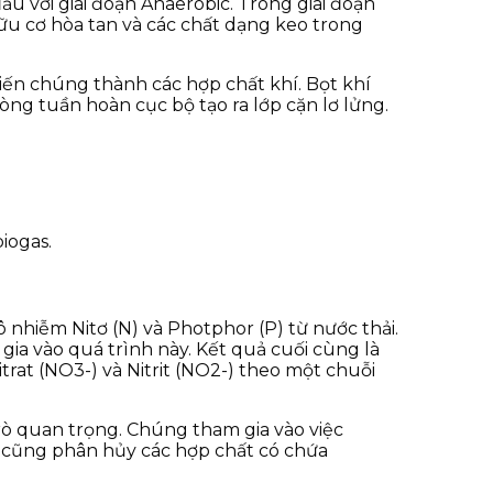
u với giai đoạn Anaerobic. Trong giai đoạn
 hữu cơ hòa tan và các chất dạng keo trong
 biến chúng thành các hợp chất khí. Bọt khí
dòng tuần hoàn cục bộ tạo ra lớp cặn lơ lửng.
iogas.
 nhiễm Nitơ (N) và Photphor (P) từ nước thải.
 gia vào quá trình này. Kết quả cuối cùng là
itrat (NO3-) và Nitrit (NO2-) theo một chuỗi
rò quan trọng. Chúng tham gia vào việc
 cũng phân hủy các hợp chất có chứa