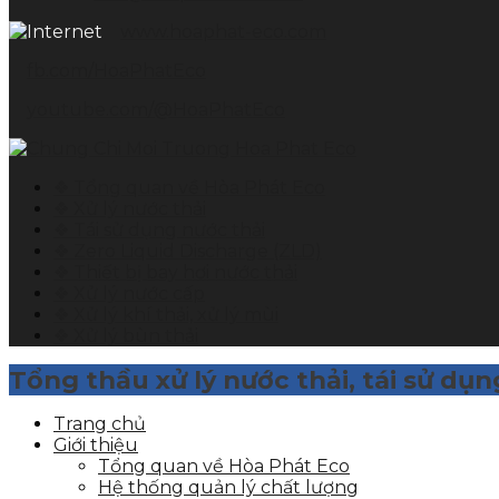
www.hoaphat-eco.com
fb.com/HoaPhatEco
youtube.com/@HoaPhatEco
❖ Tổng quan về Hòa Phát Eco
❖ Xử lý nước thải
❖ Tái sử dụng nước thải
❖ Zero Liquid Discharge (ZLD)
❖ Thiết bị bay hơi nước thải
❖ Xử lý nước cấp
❖ Xử lý khí thải, xử lý mùi
❖ Xử lý bùn thải
Tổng thầu xử lý nước thải, tái sử dụ
Trang chủ
Giới thiệu
Tổng quan về Hòa Phát Eco
Hệ thống quản lý chất lượng