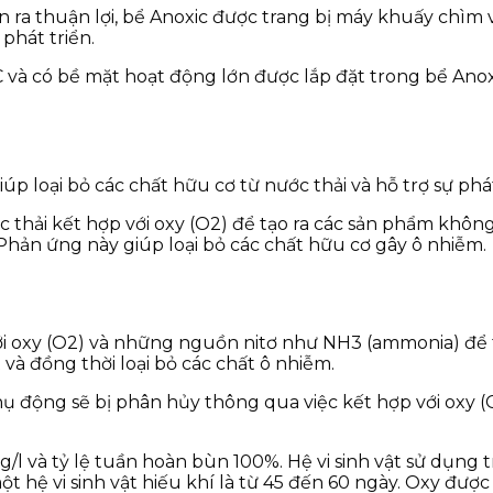
n ra thuận lợi, bể Anoxic được trang bị máy khuấy chìm
 phát triển.
và có bề mặt hoạt động lớn được lắp đặt trong bể Anoxic
p loại bỏ các chất hữu cơ từ nước thải và hỗ trợ sự phát 
 thải kết hợp với oxy (O2) để tạo ra các sản phẩm khôn
. Phản ứng này giúp loại bỏ các chất hữu cơ gây ô nhiễm.
i oxy (O2) và những nguồn nitơ như NH3 (ammonia) để tạo
 và đồng thời loại bỏ các chất ô nhiễm.
 thụ động sẽ bị phân hủy thông qua việc kết hợp với oxy 
/l và tỷ lệ tuần hoàn bùn 100%. Hệ vi sinh vật sử dụng
một hệ vi sinh vật hiếu khí là từ 45 đến 60 ngày. Oxy đư