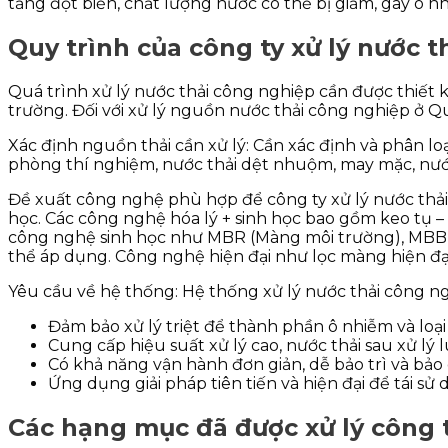
tăng đột biến, chất lượng nước có thể bị giảm, gây ô nh
Quy trình của công ty xử lý nước t
Quá trình xử lý nước thải công nghiệp cần được thiết 
trường. Đối với xử lý nguồn nước thải công nghiệp ở Q
Xác định nguồn thải cần xử lý: Cần xác định và phân loạ
phòng thí nghiệm, nước thải dệt nhuộm, may mặc, nước t
Đề xuất công nghệ phù hợp để công ty xử lý nước thải
học. Các công nghệ hóa lý + sinh học bao gồm keo tụ – t
công nghệ sinh học như MBR (Màng môi trường), MBBR 
thể áp dụng. Công nghệ hiện đại như lọc màng hiện đạ
Yêu cầu về hệ thống: Hệ thống xử lý nước thải công ng
Đảm bảo xử lý triệt để thành phần ô nhiễm và loại 
Cung cấp hiệu suất xử lý cao, nước thải sau xử lý
Có khả năng vận hành đơn giản, dễ bảo trì và bảo 
Ứng dụng giải pháp tiên tiến và hiện đại để tái sử 
Các hạng mục đã được xử lý công t