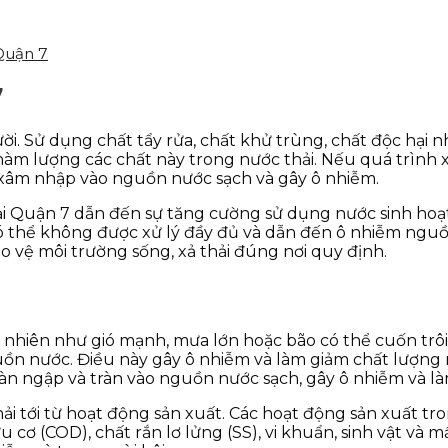
 Quận 7
7
i. Sử dụng chất tẩy rửa, chất khử trùng, chất độc hại n
g hàm lượng các chất này trong nước thải. Nếu quá trình
 xâm nhập vào nguồn nước sạch và gây ô nhiễm.
tại Quận 7 dẫn đến sự tăng cường sử dụng nước sinh hoạ
 thể không được xử lý đầy đủ và dẫn đến ô nhiễm nguồn 
 vệ môi trường sống, xả thải đúng nơi quy định.
nhiên như gió mạnh, mưa lớn hoặc bão có thể cuốn trôi rá
uồn nước. Điều này gây ô nhiễm và làm giảm chất lượn
ràn ngập và tràn vào nguồn nước sạch, gây ô nhiễm và l
hải tới từ hoạt động sản xuất. Các hoạt động sản xuất 
 cơ (COD), chất rắn lơ lửng (SS), vi khuẩn, sinh vật và 