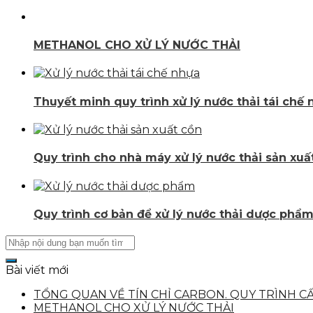
METHANOL CHO XỬ LÝ NƯỚC THẢI
Thuyết minh quy trình xử lý nước thải tái chế
Quy trình cho nhà máy xử lý nước thải sản xuấ
Quy trình cơ bản để xử lý nước thải dược phẩ
Bài viết mới
TỔNG QUAN VỀ TÍN CHỈ CARBON. QUY TRÌNH C
METHANOL CHO XỬ LÝ NƯỚC THẢI