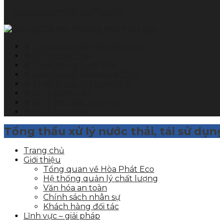
youtube.com/@HoaPhatEco
❖ Tổng quan về Hòa Phát Eco
❖ Xử lý nước thải
❖ Tái sử dụng nước thải
❖ Zero Liquid Discharge (ZLD)
❖ Thiết bị bay hơi nước thải
❖ Xử lý nước cấp
❖ Xử lý khí thải, xử lý mùi
❖ Xử lý bùn thải
Tổng thầu xử lý nước thải, tái sử dụ
Trang chủ
Giới thiệu
Tổng quan về Hòa Phát Eco
Hệ thống quản lý chất lượng
Văn hóa an toàn
Chính sách nhân sự
Khách hàng đối tác
Lĩnh vực – giải pháp