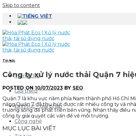
Skip to content
Tin tức
Công ty xử lý nước thải Quận 7 hi
Trang chủ
POSTED ON
10/07/2023
BY
SEO
Giới thiệu
Quận 7 là khu vực nằm phía Nam thành phố Hồ Chí Minh
năng,Quận 7 đã thu hút được rất nhiều công ty và nhà 
Lĩnh vực – giải pháp
trường sống để phát triển bền vững. Nhận thấy điều nà
công ty giải quyết các vấn đề về môi trường.
Công nghệ
MỤC LỤC BÀI VIẾT