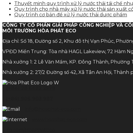
Thuyết minh quy trình xử lý nước thải tái chế nh
Quy trình cho nhà máy xử lý nước thải sản xuất c
Quy trình cơ bản để xử lý nước thải dược phẩm
CÔNG TY CỔ PHẦN GIẢI PHÁP CÔNG NGHIỆP VÀ C
MÔI TRƯỜNG HÒA PHÁT ECO
Địa chỉ: Số 18, Đường số 2, Khu đô thị Vạn Phúc, Phườ
VPĐD Miền Trung: Tòa nhà HAGL Lakeview, 72 Hàm Ng
Nhà xưởng 1: 2 Lê Văn Mầm, KP. Đông Thành, Phường 
Nhà xưởng 2: 27/2 Đường số 42, Xã Tân An Hội, Thành 
(+84) 28 6682 2579
(+84) 906 903 987
info@hoaphat-eco.com
www.hoaphat-eco.com
fb.com/HoaPhatEco