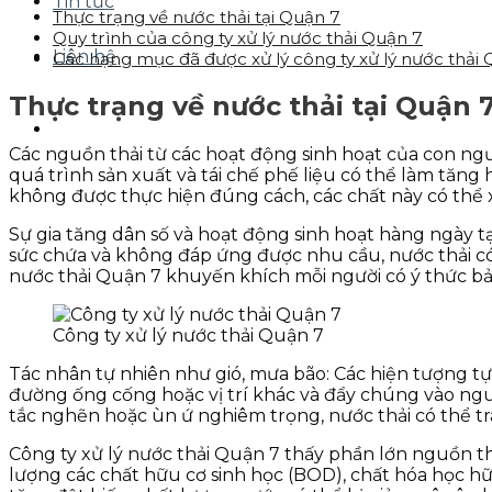
Tin tức
Thực trạng về nước thải tại Quận 7
Quy trình của công ty xử lý nước thải Quận 7
Liên hệ
Các hạng mục đã được xử lý công ty xử lý nước thải
Thực trạng về nước thải tại Quận 
Các nguồn thải từ các hoạt động sinh hoạt của con ngườ
quá trình sản xuất và tái chế phế liệu có thể làm tăn
không được thực hiện đúng cách, các chất này có thể
Sự gia tăng dân số và hoạt động sinh hoạt hàng ngày 
sức chứa và không đáp ứng được nhu cầu, nước thải có
nước thải Quận 7 khuyến khích mỗi người có ý thức bảo
Công ty xử lý nước thải Quận 7
Tác nhân tự nhiên như gió, mưa bão: Các hiện tượng tự 
đường ống cống hoặc vị trí khác và đẩy chúng vào ng
tắc nghẽn hoặc ùn ứ nghiêm trọng, nước thải có thể t
Công ty xử lý nước thải Quận 7 thấy phần lớn nguồn t
lượng các chất hữu cơ sinh học (BOD), chất hóa học hữu