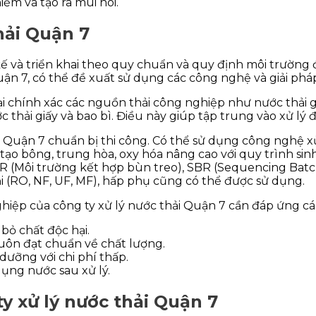
iễm và tạo ra mùi hôi.
hải Quận 7
kế và triển khai theo quy chuẩn và quy định môi trường
uận 7, có thể đề xuất sử dụng các công nghệ và giải phá
i chính xác các nguồn thải công nghiệp như nước thải giặ
hải giấy và bao bì. Điều này giúp tập trung vào xử lý đ
 Quận 7 chuẩn bị thi công. Có thể sử dụng công nghệ xử
ạo bông, trung hòa, oxy hóa nâng cao với quy trình sinh h
(Môi trường kết hợp bùn treo), SBR (Sequencing Batch
i (RO, NF, UF, MF), hấp phụ cũng có thể được sử dụng.
hiệp của công ty xử lý nước thải Quận 7 cần đáp ứng cá
bỏ chất độc hại.
 luôn đạt chuẩn về chất lượng.
dưỡng với chi phí thấp.
dụng nước sau xử lý.
y xử lý nước thải Quận 7