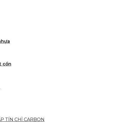
 nhựa
t cồn
m
ẤP TÍN CHỈ CARBON