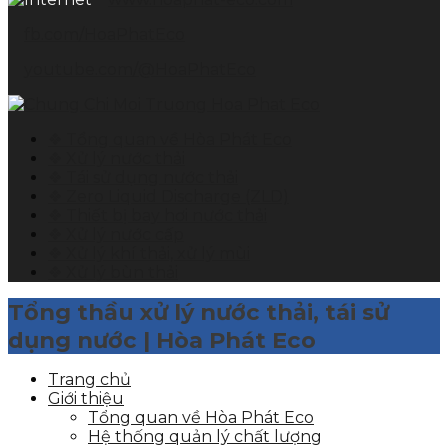
fb.com/HoaPhatEco
youtube.com/@HoaPhatEco
❖ Tổng quan về Hòa Phát Eco
❖ Xử lý nước thải
❖ Tái sử dụng nước thải
❖ Zero Liquid Discharge (ZLD)
❖ Thiết bị bay hơi nước thải
❖ Xử lý nước cấp
❖ Xử lý khí thải, xử lý mùi
❖ Xử lý bùn thải
Tổng thầu xử lý nước thải, tái sử
dụng nước | Hòa Phát Eco
Trang chủ
Giới thiệu
Tổng quan về Hòa Phát Eco
Hệ thống quản lý chất lượng