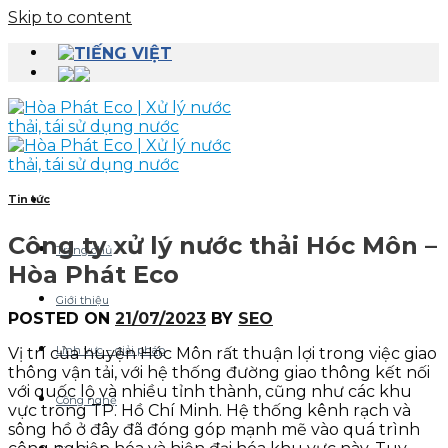
Skip to content
Tin tức
Công ty xử lý nước thải Hóc Môn –
Trang chủ
Hòa Phát Eco
Giới thiệu
POSTED ON
21/07/2023
BY
SEO
Lĩnh vực – giải pháp
Vị trí của huyện Hóc Môn rất thuận lợi trong việc giao
thông vận tải, với hệ thống đường giao thông kết nối
với quốc lộ và nhiều tỉnh thành, cũng như các khu
Công nghệ
vực trong TP. Hồ Chí Minh. Hệ thống kênh rạch và
sông hồ ở đây đã đóng góp mạnh mẽ vào quá trình