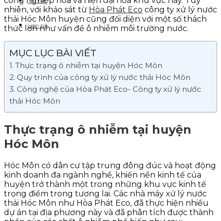
công nghiệp hóa và hiện đại hóa khu vực này. Tuy
Tin tức
nhiên, với khảo sát từ
Hòa Phát Eco
công ty xử lý nước
thải Hóc Môn huyện cũng đối diện với một số thách
Liên hệ
thức lớn như vấn đề ô nhiễm môi trường nước.
MỤC LỤC BÀI VIẾT
Thực trạng ô nhiễm tại huyện Hóc Môn
Quy trình của công ty xử lý nước thải Hóc Môn
Công nghệ của Hòa Phát Eco- Công ty xử lý nước
thải Hóc Môn
Thực trạng ô nhiễm tại huyện
Hóc Môn
Hóc Môn có dân cư tập trung đông đúc và hoạt động
kinh doanh đa ngành nghề, khiến nền kinh tế của
huyện trở thành một trong những khu vực kinh tế
trọng điểm trong tương lai. Các nhà máy xử lý nước
thải Hóc Môn như Hòa Phát Eco, đã thực hiện nhiều
dự án tại địa phương này và đã phân tích được thành