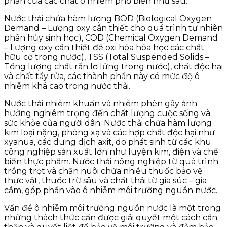
phần của các chất ô nhiễm phổ biến như sau:
Nước thải chứa hàm lượng BOD (Biological Oxygen
Demand – Lượng oxy cần thiết cho quá trình tự nhiên
phân hủy sinh học), COD (Chemical Oxygen Demand
– Lượng oxy cần thiết để oxi hóa hóa học các chất
hữu cơ trong nước), TSS (Total Suspended Solids –
Tổng lượng chất rắn lơ lửng trong nước), chất độc hại
và chất tẩy rửa, các thành phần này có mức độ ô
nhiễm khá cao trong nước thải.
Nước thải nhiễm khuẩn và nhiễm phèn gây ảnh
hưởng nghiêm trọng đến chất lượng cuộc sống và
sức khỏe của người dân. Nước thải chứa hàm lượng
kim loại nặng, phóng xạ và các hợp chất độc hại như
xyanua, các dung dịch axit, do phát sinh từ các khu
công nghiệp sản xuất lớn như luyện kim, điện và chế
biến thực phẩm. Nước thải nông nghiệp từ quá trình
trồng trọt và chăn nuôi chứa nhiều thuốc bảo vệ
thực vật, thuốc trừ sâu và chất thải từ gia súc – gia
cầm, góp phần vào ô nhiễm môi trường nguồn nước.
Vấn đề ô nhiễm môi trường nguồn nước là một trong
những thách thức cần được giải quyết một cách cẩn