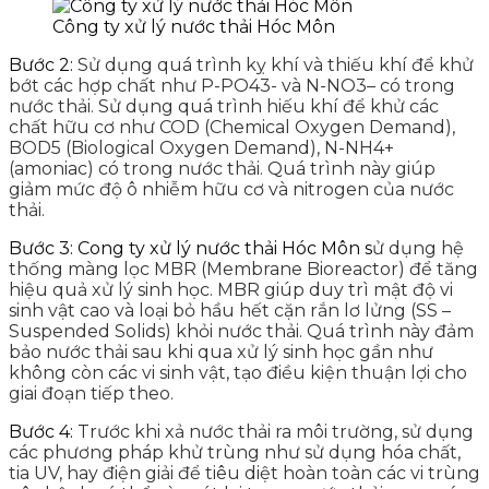
Công ty xử lý nước thải Hóc Môn
Bước 2:
Sử dụng quá trình kỵ khí và thiếu khí để khử
bớt các hợp chất như P-PO43- và N-NO3– có trong
nước thải.
Sử dụng quá trình hiếu khí để khử các
chất hữu cơ như COD (Chemical Oxygen Demand),
BOD5 (Biological Oxygen Demand), N-NH4+
(amoniac) có trong nước thải. Quá trình này giúp
giảm mức độ ô nhiễm hữu cơ và nitrogen của nước
thải.
Bước 3: Cong ty xử lý nước thải Hóc Môn s
ử dụng hệ
thống màng lọc MBR (Membrane Bioreactor) để tăng
hiệu quả xử lý sinh học. MBR giúp duy trì mật độ vi
sinh vật cao và loại bỏ hầu hết cặn rắn lơ lửng (SS –
Suspended Solids) khỏi nước thải.
Quá trình này đảm
bảo nước thải sau khi qua xử lý sinh học gần như
không còn các vi sinh vật, tạo điều kiện thuận lợi cho
giai đoạn tiếp theo.
Bước 4:
Trước khi xả nước thải ra môi trường, sử dụng
các phương pháp khử trùng như sử dụng hóa chất,
tia UV, hay điện giải để tiêu diệt hoàn toàn các vi trùng