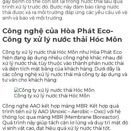
gây bệnh có thể còn sót lại trong nước thải sau quá
trình xử lý trước đó.
Bước này đảm bảo rằng nước
thải được xả ra môi trường đáp ứng các yêu cầu về vệ
sinh và bảo vệ môi trường.
Công nghệ của Hòa Phát Eco-
Công ty xử lý nước thải Hóc Môn
Công ty xử lý nước thải Hóc Môn như Hòa Phát Eco
hiện đang áp dụng nhiều công nghệ khác nhau để
xử lý nước thải, tùy thuộc vào thành phần nước thải
và diện tích mặt bằng của khách hàng. Dưới đây là
các công nghệ xử lý nước thải mà công ty áp dụng và
tư vấn cho khách hàng:
Công ty xử lý nước thải Hóc Môn
Công nghệ AAO kết hợp màng MBR: Kết hợp quá
trình tiền xử lý AAO (Anoxic – Aerobic – Oxic) với hệ
thống lọc qua màng MBR (Membrane Bioreactor).
Quá trình này giúp tách cặn lơ lửng và duy trì mật độ
vi sinh vật cao, đạt hiệu quả xử lý nước thải tốt.