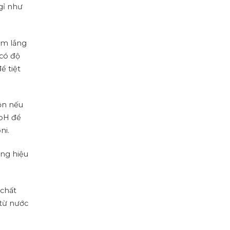
gỉ như
àm lắng
 có độ
ể tiệt
ộn nếu
 pH để
ni.
ăng hiệu
 chất
 từ nước