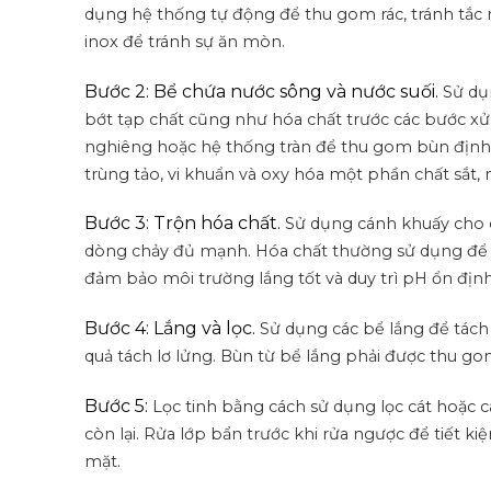
dụng hệ thống tự động để thu gom rác, tránh tắc 
inox để tránh sự ăn mòn.
Bước 2: Bể chứa nước sông và nước suối.
Sử dụ
bớt tạp chất cũng như hóa chất trước các bước xử l
nghiêng hoặc hệ thống tràn để thu gom bùn định
trùng tảo, vi khuẩn và oxy hóa một phần chất sắt,
Bước 3: Trộn hóa chất.
Sử dụng cánh khuấy cho 
dòng chảy đủ mạnh.
Hóa chất thường sử dụng để
đảm bảo môi trường lắng tốt và duy trì pH ổn địn
Bước 4: Lắng và lọc.
Sử dụng các bể lắng để tách
quả tách lơ lửng.
Bùn từ bể lắng phải được thu gom
Bước 5:
Lọc tinh bằng cách sử dụng lọc cát hoặc c
còn lại.
Rửa lớp bẩn trước khi rửa ngược để tiết k
mặt.