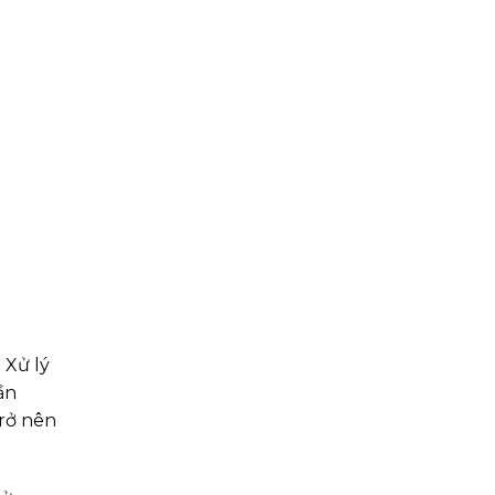
 Xử lý
ần
trở nên