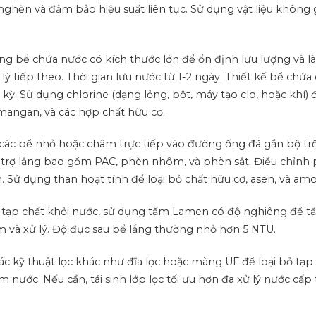
nghẽn và đảm bảo hiệu suất liên tục.
Sử dụng vật liệu không 
ng bể chứa nước có kích thước lớn để ổn định lưu lượng và l
ý tiếp theo. Thời gian lưu nước từ 1-2 ngày.
Thiết kế bể chứa
 kỳ.
Sử dụng chlorine (dạng lỏng, bột, máy tạo clo, hoặc khí) đ
 mangan, và các hợp chất hữu cơ.
các bể nhỏ hoặc châm trực tiếp vào đường ống đã gắn bộ tr
 trợ lắng bao gồm PAC, phèn nhôm, và phèn sắt.
Điều chỉnh
h.
Sử dụng than hoạt tính để loại bỏ chất hữu cơ, asen, và amo
 tạp chất khỏi nước, sử dụng tấm Lamen có độ nghiêng để t
 và xử lý.
Độ đục sau bể lắng thường nhỏ hơn 5 NTU.
ác kỹ thuật lọc khác như đĩa lọc hoặc màng UF để loại bỏ tạp
iệm nước.
Nếu cần, tái sinh lớp lọc tối ưu hơn đa xử lý nước cấp