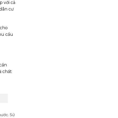
p với cả
 dân cư
 cho
nhu cầu
 cần
à chất
 nước.
Sử