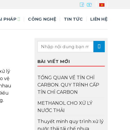
ẢI PHÁP
CÔNG NGHỆ
TIN TỨC
LIÊN HỆ
BÀI VIẾT MỚI
xử lý
TỔNG QUAN VỀ TÍN CHỈ
o vệ
CARBON. QUY TRÌNH CẤP
 nhau
TÍN CHỈ CARBON
Điều
g.
METHANOL CHO XỬ LÝ
NƯỚC THẢI
Thuyết minh quy trình xử lý
nước thải tái chế nhựa