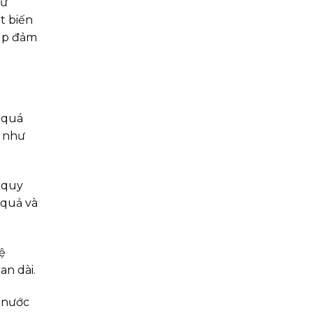
sử
t biến
iúp đảm
 quá
g như
 quy
 quả và
hệ
an dài.
 nước