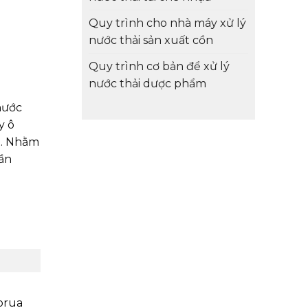
Quy trình cho nhà máy xử lý
nước thải sản xuất cồn
Quy trình cơ bản để xử lý
nước thải dược phẩm
nước
y ô
t. Nhằm
cần
orua