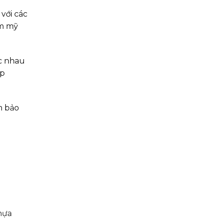
với các
ẩm mỹ
ác nhau
ấp
m bảo