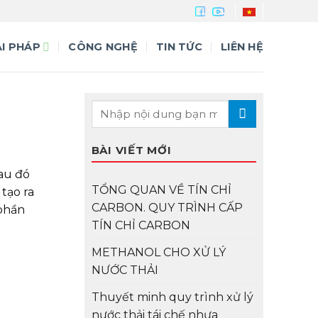
ẢI PHÁP
CÔNG NGHỆ
TIN TỨC
LIÊN HỆ
BÀI VIẾT MỚI
sau đó
TỔNG QUAN VỀ TÍN CHỈ
tạo ra
CARBON. QUY TRÌNH CẤP
 phần
TÍN CHỈ CARBON
METHANOL CHO XỬ LÝ
NƯỚC THẢI
Thuyết minh quy trình xử lý
nước thải tái chế nhựa