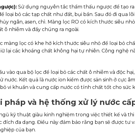
ngược):
Sử dụng nguyên tắc thẩm thấu ngược để tạo ra
 loại bỏ các tạp chất như đất, bụi bẩn. Sau đó đi qua lõi
hủy ngân, asen, chì. Màng lọc RO có kích thước siêu nhỏ,
ất ô nhiễm và đẩy chúng ra ngoài.
 màng lọc có khe hở kích thước siêu nhỏ để loại bỏ chấ
iữ lại các khoáng chất không hại tự nhiên. Công nghệ n
 vào qua bộ lọc để loại bỏ các chất ô nhiễm và độc hại,
 nước. Kết quả là nước ion kiềm được sản sinh ở cực âm
 bỏ vi khuẩn và cung cấp nước có tính chất tốt cho sức 
i pháp và hệ thống xử lý nước cấ
ngũ kỹ thuật giàu kinh nghiệm trong việc thiết kế và th
 đích đa dạng. Điều này đảm bảo rằng bạn sẽ được tư v
ghiệp của bạn.