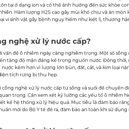
 tồn tại ở dạng ion và có thể ảnh hưởng đến sức khỏe co
 nhiên. Hàm lượng H2S cao gây mùi khó chịu và ăn mòn 
i vi sinh vật gây bệnh nguy hiểm như kiết lị, thương hàn
ng nghệ xử lý nước cấp?
ới vấn đề ô nhiễm ngày càng nghiêm trọng. Một số sông
n đến tăng độ mặn đáng kể trong nguồn nước. Đồng thời,
 nước kém hơn vì lượng lớn bùn, đất, cát, và kim loại nặ
diện tích rừng bị thu hẹp.
ới công nghệ xử lý nước cấp từ sông và suối để chuyển đ
uan trọng. Cần xem xét kỹ lưỡng các yếu tố ô nhiễm hiệ
ết kế hệ thống xử lý hiệu quả. Mục tiêu là đảm bảo rằn
chuẩn mới do Bộ Y tế đề ra, đảm bảo an toàn khi sử dụng 