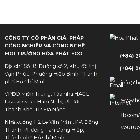
CÔNG TY CỔ PHẦN GIẢI PHÁP
CÔNG NGHIỆP VÀ CÔNG NGHỆ
MÔI TRƯỜNG HÒA PHÁT ECO
(+84) 
Địa chỉ: Số 18, Đường số 2, Khu đô thị
(+84) 
Vạn Phúc, Phường Hiệp Bình, Thành
phố Hồ Chí Minh.
info@h
VPĐD Miền Trung: Tòa nhà HAGL
www.ho
Lakeview, 72 Hàm Nghi, Phường
Thanh Khê, TP. Đà Nẵng.
fb.com
Nhà xưởng 1: 2 Lê Văn Mầm, KP. Đông
youtub
Thành, Phường Tân Đông Hiệp,
Thành phố Hồ Chí Minh.