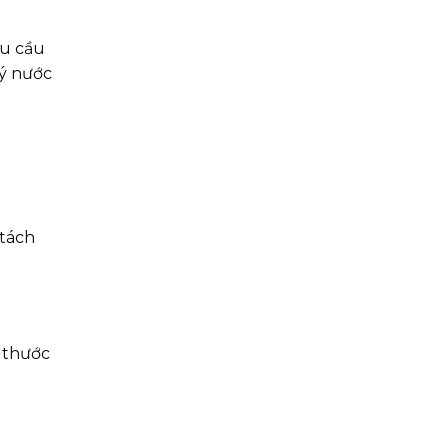
hu cầu
lý nước
 tách
 thước