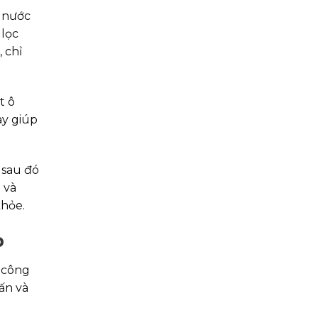
 nước
 lọc
 chỉ
t ô
ày giúp
 sau đó
 và
khỏe.
p
i công
ấn và