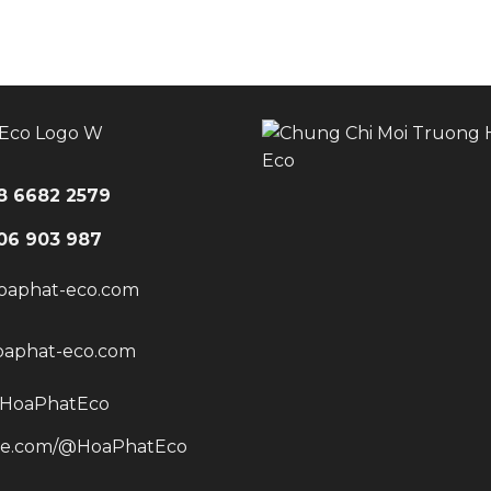
28 6682 2579
906 903 987
oaphat-eco.com
aphat-eco.com
/HoaPhatEco
e.com/@HoaPhatEco