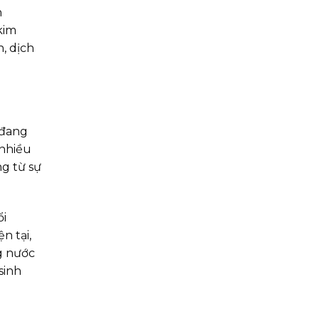
n
kim
, dịch
 đang
 nhiều
ng từ sự
ổi
n tại,
g nước
sinh