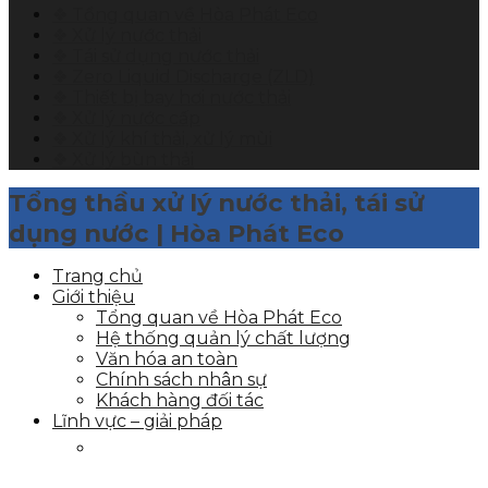
❖ Tổng quan về Hòa Phát Eco
❖ Xử lý nước thải
❖ Tái sử dụng nước thải
❖ Zero Liquid Discharge (ZLD)
❖ Thiết bị bay hơi nước thải
❖ Xử lý nước cấp
❖ Xử lý khí thải, xử lý mùi
❖ Xử lý bùn thải
Tổng thầu xử lý nước thải, tái sử
dụng nước | Hòa Phát Eco
Trang chủ
Giới thiệu
Tổng quan về Hòa Phát Eco
Hệ thống quản lý chất lượng
Văn hóa an toàn
Chính sách nhân sự
Khách hàng đối tác
Lĩnh vực – giải pháp
LĨNH VỰC HOẠT ĐỘNG