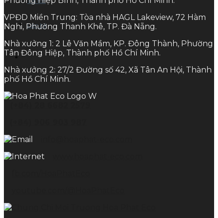
Phường Hiệp Bình, Thành phố Hồ Chí Minh.
Tin tức
VPĐD Miền Trung: Tòa nhà HAGL Lakeview, 72 Hàm
Nghi, Phường Thanh Khê, TP. Đà Nẵng.
Liên hệ
Nhà xưởng 1: 2 Lê Văn Mầm, KP. Đông Thành, Phường
Tân Đông Hiệp, Thành phố Hồ Chí Minh.
Nhà xưởng 2: 27/2 Đường số 42, Xã Tân An Hội, Thành
phố Hồ Chí Minh.
(+84) 28 6682 2579
(+84) 906 903 987
info@hoaphat-eco.com
www.hoaphat-eco.com
fb.com/HoaPhatEco
youtube.com/@HoaPhatEco