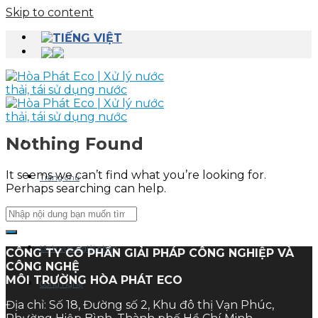
Skip to content
Nothing Found
It seems we can’t find what you’re looking for.
Trang chủ
Perhaps searching can help.
Giới thiệu
Lĩnh vực – giải pháp
CÔNG TY CỔ PHẦN GIẢI PHÁP CÔNG NGHIỆP VÀ
CÔNG NGHỆ
MÔI TRƯỜNG HÒA PHÁT ECO
Công nghệ
Địa chỉ: Số 18, Đường số 2, Khu đô thị Vạn Phúc,