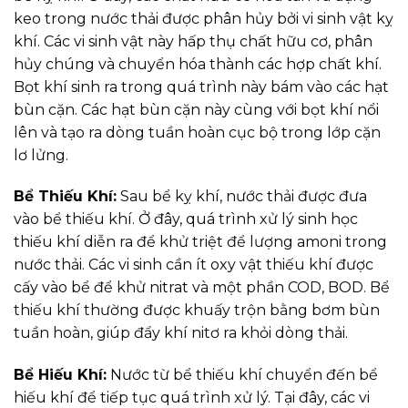
keo trong nước thải được phân hủy bởi vi sinh vật kỵ
khí. Các vi sinh vật này hấp thụ chất hữu cơ, phân
hủy chúng và chuyển hóa thành các hợp chất khí.
Bọt khí sinh ra trong quá trình này bám vào các hạt
bùn cặn. Các hạt bùn cặn này cùng với bọt khí nổi
lên và tạo ra dòng tuần hoàn cục bộ trong lớp cặn
lơ lửng.
Bể Thiếu Khí:
Sau bể kỵ khí, nước thải được đưa
vào bể thiếu khí. Ở đây, quá trình xử lý sinh học
thiếu khí diễn ra để khử triệt để lượng amoni trong
nước thải. Các vi sinh cần ít oxy vật thiếu khí được
cấy vào bể để khử nitrat và một phần COD, BOD. Bể
thiếu khí thường được khuấy trộn bằng bơm bùn
tuần hoàn, giúp đẩy khí nitơ ra khỏi dòng thải.
Bể Hiếu Khí:
Nước từ bể thiếu khí chuyển đến bể
hiếu khí để tiếp tục quá trình xử lý. Tại đây, các vi